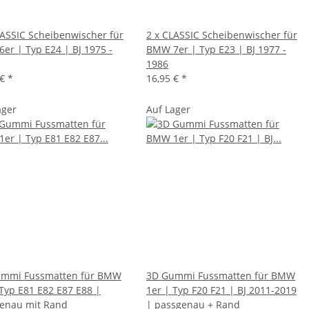
LASSIC Scheibenwischer für
2 x CLASSIC Scheibenwischer für
er | Typ E24 | BJ 1975 -
BMW 7er | Typ E23 | BJ 1977 -
1986
 €
*
16,95 €
*
ager
Auf Lager
mmi Fussmatten für BMW
3D Gummi Fussmatten für BMW
 Typ E81 E82 E87 E88 |
1er | Typ F20 F21 | BJ 2011-2019
enau mit Rand
| passgenau + Rand