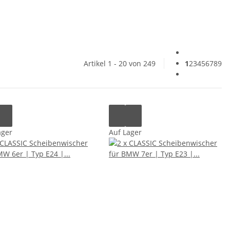
Artikel 1 - 20 von 249
1
2
3
4
5
6
7
8
9
ager
Auf Lager