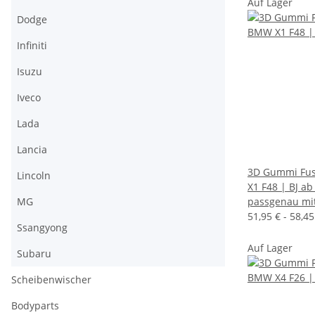
Auf Lager
Dodge
Infiniti
Isuzu
Iveco
Lada
Lancia
3D Gummi Fus
Lincoln
X1 F48 | BJ ab
MG
passgenau mi
51,95 € -
58,4
Ssangyong
Auf Lager
Subaru
Scheibenwischer
Bodyparts