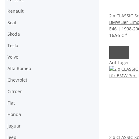
Renault
2 x CLASSIC S
BMW 3er Limo
Seat
E46 | 1998-20
Skoda
16,95 €
*
Tesla
Volvo
Auf Lager
Alfa Romeo
Chevrolet
Citroën
Fiat
Honda
Jaguar
Jeep
2 x CLASSIC S