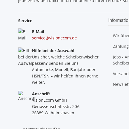
jederzeit widerruflich Informationen zu Ihrem Produktsor
Service
Informati
E-Mail
Wir übe
service@visionecom.de
Zahlung
Hilfe bei der Auswahl
Unsicher, welche Scheibenwischer
Jobs - A
Scheibe
passen? Senden Sie uns
Automarke, Modell, Baujahr oder
Versand
HSN/TSN – wir helfen Ihnen gerne
weiter.
Newslet
Anschrift
VisionEcom GmbH
Genossenschaftsstr. 20A
26389 Wilhelmshaven