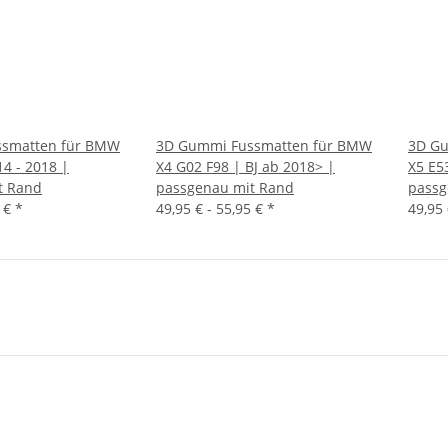
smatten für BMW
3D Gummi Fussmatten für BMW
3D Gu
14 - 2018 |
X4 G02 F98 | BJ ab 2018> |
X5 E53
t Rand
passgenau mit Rand
passg
5 €
*
49,95 € -
55,95 €
*
49,95 