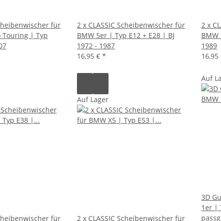
cheibenwischer für
2 x CLASSIC Scheibenwischer für
2 x C
 Touring | Typ
BMW 5er | Typ E12 + E28 | BJ
BMW 6
07
1972 - 1987
1989
16,95 €
*
16,95
Auf L
Auf Lager
3D Gu
1er |
passg
cheibenwischer für
2 x CLASSIC Scheibenwischer für