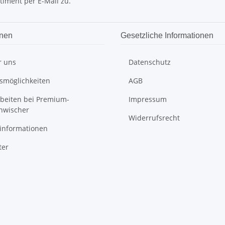
timent per E-Mail zu.
onen
Gesetzliche Informationen
r uns
Datenschutz
smöglichkeiten
AGB
rbeiten bei Premium-
Impressum
nwischer
Widerrufsrecht
informationen
ter