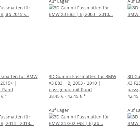
Auf Lager
Auf L
smatten für BMW
3D Gummi Fussmatten für BMW
3D Gu
 2015> |
X3 E83 | BJ 2003 - 2010 |
X3 F25
t Rand
passgenau mit Rand
passg
5 €
*
38,45 € -
42,45 €
*
42,45 
Auf Lager
Auf L