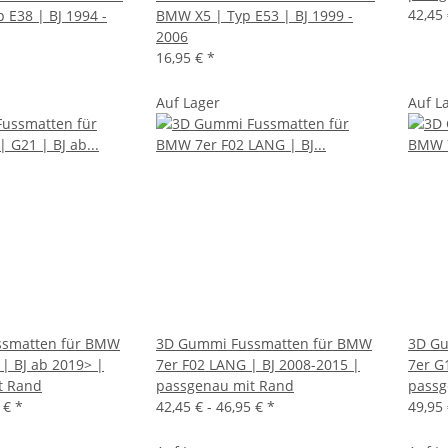
42,45 
 E38 | BJ 1994 -
BMW X5 | Typ E53 | BJ 1999 -
2006
16,95 €
*
Auf Lager
Auf L
smatten für BMW
3D Gummi Fussmatten für BMW
3D Gu
 | BJ ab 2019> |
7er F02 LANG | BJ 2008-2015 |
7er G
t Rand
passgenau mit Rand
passg
5 €
*
42,45 € -
46,95 €
*
49,95 