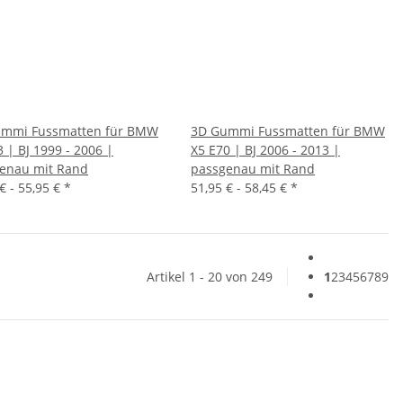
mmi Fussmatten für BMW
3D Gummi Fussmatten für BMW
 | BJ 1999 - 2006 |
X5 E70 | BJ 2006 - 2013 |
enau mit Rand
passgenau mit Rand
€ -
55,95 €
*
51,95 € -
58,45 €
*
Artikel 1 - 20 von 249
1
2
3
4
5
6
7
8
9