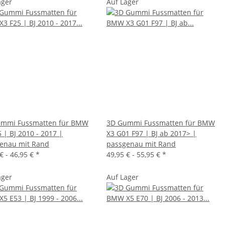
ager
Auf Lager
mmi Fussmatten für BMW
3D Gummi Fussmatten für BMW
 | BJ 2010 - 2017 |
X3 G01 F97 | BJ ab 2017> |
enau mit Rand
passgenau mit Rand
€ -
46,95 €
*
49,95 € -
55,95 €
*
ager
Auf Lager