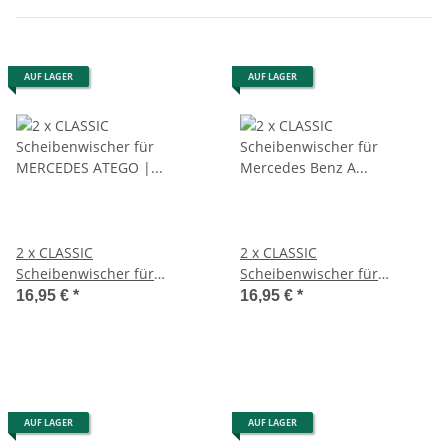
AUF LAGER
AUF LAGER
2 x CLASSIC
2 x CLASSIC
Scheibenwischer für
Scheibenwischer für
MERCEDES ATEGO | alle
Mercedes Benz A Klasse
16,95 €
*
16,95 €
*
Modelle ab BJ 1998>
W168 | Vaneo W414
AUF LAGER
AUF LAGER