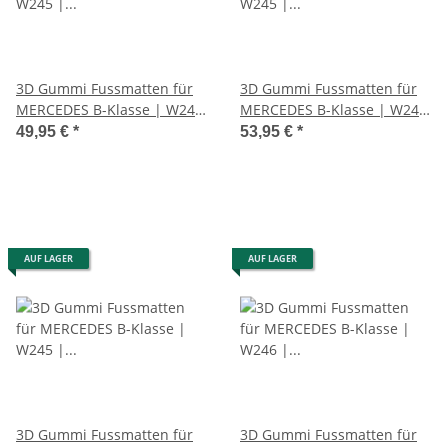
3D Gummi Fussmatten für
3D Gummi Fussmatten für
MERCEDES B-Klasse | W245
MERCEDES B-Klasse | W245
| 2005-2011 | beige mit
| 2005-2011 | grau mit
49,95 €
*
53,95 €
*
Rand
Rand
AUF LAGER
AUF LAGER
3D Gummi Fussmatten für
3D Gummi Fussmatten für