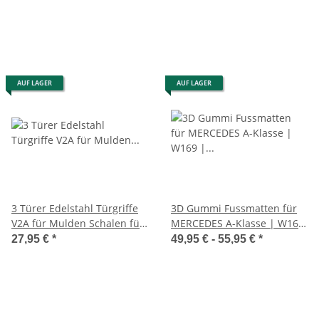
Pritsche (650/650mm)
R170 | BJ 1996-2004
AUF LAGER
AUF LAGER
3 Türer Edelstahl Türgriffe
3D Gummi Fussmatten für
V2A für Mulden Schalen für
MERCEDES A-Klasse | W169
Mercedes Vito Viano W639
| 2004-2012 | passgenau +
27,95 €
*
49,95 € -
55,95 €
*
Rand