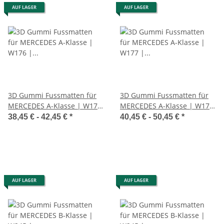
AUF LAGER
AUF LAGER
3D Gummi Fussmatten für
3D Gummi Fussmatten für
MERCEDES A-Klasse | W176
MERCEDES A-Klasse | W177
| 2012-2018 | passgenau +
| ab 2018> | passgenau mit
38,45 € -
42,45 €
*
40,45 € -
50,45 €
*
Rand
Rand
AUF LAGER
AUF LAGER