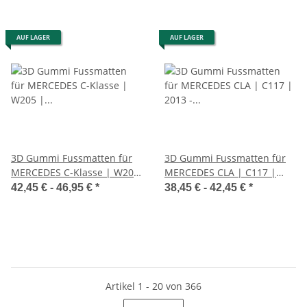
AUF LAGER
AUF LAGER
3D Gummi Fussmatten für
3D Gummi Fussmatten für
MERCEDES C-Klasse | W205
MERCEDES CLA | C117 |
| S205 | ab 2014> |
2013 - 2018 | passgenau mit
42,45 € -
46,95 €
*
38,45 € -
42,45 €
*
passgenau
Rand
Artikel 1 - 20 von 366