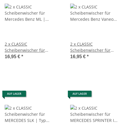
2 x CLASSIC
2 x CLASSIC
Scheibenwischer für
Scheibenwischer für
Mercedes Benz ML | Typ
Mercedes Benz Vaneo | Typ
16,95 €
*
16,95 €
*
W163 | BJ 1997-2005
W414 | 2001-2004
AUF LAGER
AUF LAGER