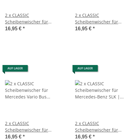
2 x CLASSIC
2 x CLASSIC
Scheibenwischer für
Scheibenwischer für
MERCEDES SLK | Typ R170 |
MERCEDES SPRINTER I VW
16,95 €
*
16,95 €
*
BJ 1996 - 2004
LT | BJ 1995 - 2006
AUF LAGER
AUF LAGER
2 x CLASSIC
2 x CLASSIC
Scheibenwischer für
Scheibenwischer für
Mercedes Vario Bus Kasten
Mercedes-Benz SLK | Typ
16,95 €
*
16,95 €
*