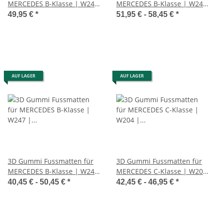
MERCEDES B-Klasse | W245
MERCEDES B-Klasse | W246
| 2005-2011 | passgenau +
| 2011-2018 | passgenau +
49,95 €
*
51,95 € -
58,45 €
*
Rand
Rand
AUF LAGER
AUF LAGER
3D Gummi Fussmatten für
3D Gummi Fussmatten für
MERCEDES B-Klasse | W247
MERCEDES C-Klasse | W204
| ab 2018> | passgenau mit
| S204 | 2007-2014 |
40,45 € -
50,45 €
*
42,45 € -
46,95 €
*
Rand
passgenau