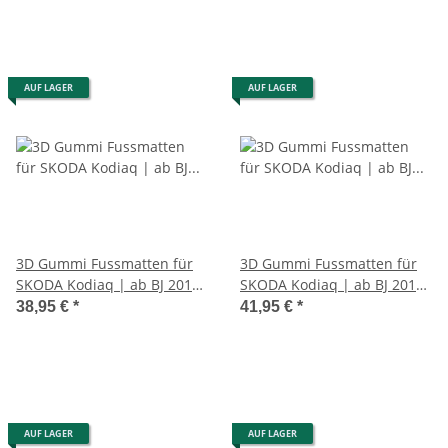
AUF LAGER
AUF LAGER
3D Gummi Fussmatten für
3D Gummi Fussmatten für
SKODA Kodiaq | ab BJ 2017>
SKODA Kodiaq | ab BJ 2017>
| beige passgenau mit Rand
| passgenau mit Rand
38,95 €
*
41,95 €
*
AUF LAGER
AUF LAGER