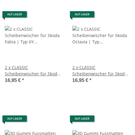
AUF LAGER
AUF LAGER
2 x CLASSIC
2 x CLASSIC
Scheibenwischer für Skoda
Scheibenwischer für Skoda
Fabia | Typ 6Y | BJ 1999 -
Octavia | Typ 1U | BJ 1996 -
16,95 €
*
16,95 €
*
2007
2010
AUF LAGER
AUF LAGER