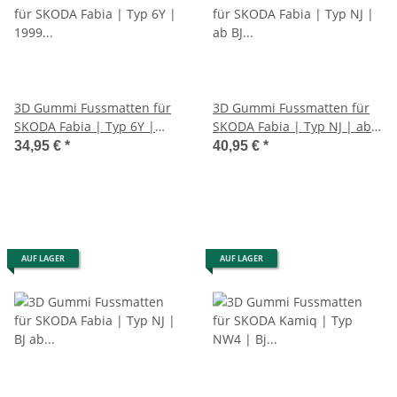
3D Gummi Fussmatten für
3D Gummi Fussmatten für
SKODA Fabia | Typ 6Y |
SKODA Fabia | Typ NJ | ab
1999 - 2008 | passgenau mit
BJ 2014> | passgenau mit
34,95 €
*
40,95 €
*
Rand
Rand
AUF LAGER
AUF LAGER