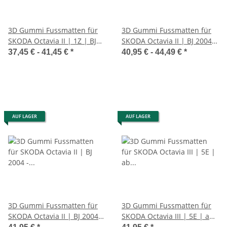
3D Gummi Fussmatten für
3D Gummi Fussmatten für
SKODA Octavia II | 1Z | BJ
SKODA Octavia II | BJ 2004 -
2004-2013 | passgenau +
2013 | mit Rand
37,45 € -
41,45 €
*
40,95 € -
44,49 €
*
Rand
AUF LAGER
AUF LAGER
3D Gummi Fussmatten für
3D Gummi Fussmatten für
SKODA Octavia II | BJ 2004 -
SKODA Octavia III | 5E | ab
2013 | mit Rand passgenau
BJ 2012> | passgenau +