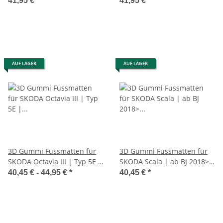
41,95 €
*
41,95 €
*
Rand
AUF LAGER
AUF LAGER
3D Gummi Fussmatten für
3D Gummi Fussmatten für
SKODA Octavia III | Typ 5E |
SKODA Scala | ab BJ 2018> |
ab 2012> | passgenau +
passgenau mit Rand
40,45 € -
44,95 €
*
40,45 €
*
Rand