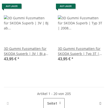
AUF LAGER
AUF LAGER
3D Gummi Fussmatten für
3D Gummi Fussmatten für
SKODA Superb | 3V | Bj ab
SKODA Superb | Typ 3T |
2015> | passgenau mit
2008 - 2015 | passgenau mit
43,95 €
*
43,95 €
*
Rand
Rand
Artikel 1 - 20 von 205
Seite
1