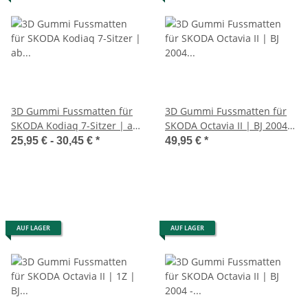
3D Gummi Fussmatten für
3D Gummi Fussmatten für
SKODA Kodiaq 7-Sitzer | ab
SKODA Octavia II | BJ 2004 -
BJ 2017> | passgenau +
2013 | passgenau mit Rand
25,95 € -
30,45 €
*
49,95 €
*
Rand
AUF LAGER
AUF LAGER