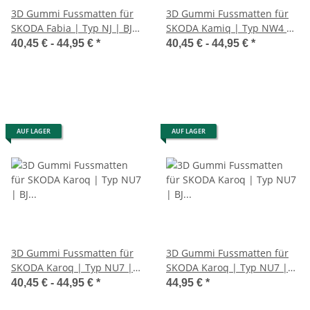
3D Gummi Fussmatten für
3D Gummi Fussmatten für
SKODA Fabia | Typ NJ | BJ
SKODA Kamiq | Typ NW4 |
ab 2014> | passgenau mit
Bj ab 2019> | passgenau
40,45 € -
44,95 €
*
40,45 € -
44,95 €
*
Rand
mit Rand
AUF LAGER
AUF LAGER
3D Gummi Fussmatten für
3D Gummi Fussmatten für
SKODA Karoq | Typ NU7 |
SKODA Karoq | Typ NU7 |
BJ ab 2017> | passgenau
BJ ab 2017> | passgenau
40,45 € -
44,95 €
*
44,95 €
*
mit Rand
mit Rand