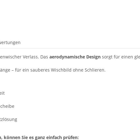
wertungen
benwischer Verlass. Das
aerodynamische Design
sorgt für einen g
änge – für ein sauberes Wischbild ohne Schlieren.
eit
Scheibe
atzlösung
n, können Sie es ganz einfach prüfen: