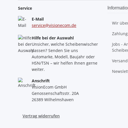
Service
Informati
E-Mail
Wir übe
service@visionecom.de
Zahlung
Hilfe bei der Auswahl
Unsicher, welche Scheibenwischer
Jobs - A
Scheibe
passen? Senden Sie uns
Automarke, Modell, Baujahr oder
Versand
HSN/TSN – wir helfen Ihnen gerne
weiter.
Newslet
Anschrift
VisionEcom GmbH
Genossenschaftsstr. 20A
26389 Wilhelmshaven
Vertrag widerrufen