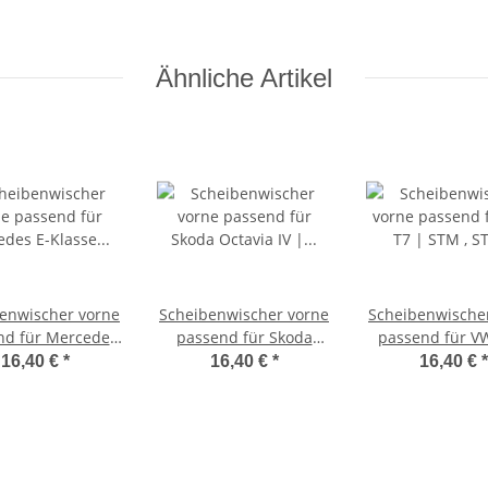
Ähnliche Artikel
enwischer vorne
Scheibenwischer vorne
Scheibenwische
nd für Mercedes
passend für Skoda
passend für V
se Cabrio | A238
Octavia IV | NX3 NX5 |
STM , STN | B
16,40 €
*
16,40 €
*
16,40 €
*
 BJ ab 2017>
BJ ab 2020>
2021>