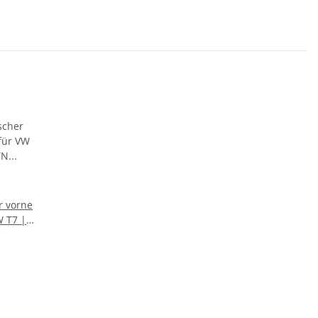
r vorne
W T7 |
J ab