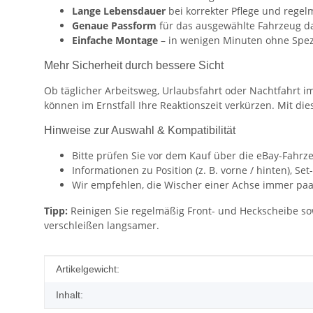
Lange Lebensdauer
bei korrekter Pflege und rege
Genaue Passform
für das ausgewählte Fahrzeug d
Einfache Montage
– in wenigen Minuten ohne Spez
Mehr Sicherheit durch bessere Sicht
Ob täglicher Arbeitsweg, Urlaubsfahrt oder Nachtfahrt i
können im Ernstfall Ihre Reaktionszeit verkürzen. Mit d
Hinweise zur Auswahl & Kompatibilität
Bitte prüfen Sie vor dem Kauf über die eBay-Fahrz
Informationen zu Position (z. B. vorne / hinten), 
Wir empfehlen, die Wischer einer Achse immer paa
Tipp:
Reinigen Sie regelmäßig Front- und Heckscheibe so
verschleißen langsamer.
Produkteigenschaft
Wert
Artikelgewicht:
Inhalt: