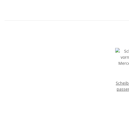
Scheib
passe
E-Klas
|