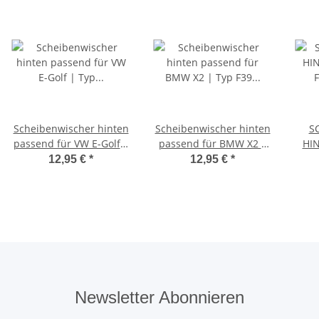
Scheibenwischer hinten
Scheibenwischer hinten
S
passend für VW E-Golf |
passend für BMW X2 |
HIN
Typ BE1 / BE2 | BJ 2014-
Typ F39 | BJ ab 2018>
FIAT
12,95 €
*
12,95 €
*
2020
EVO
Newsletter Abonnieren