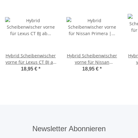
Hybrid Scheibenwischer
Hybrid Scheibenwischer
Hybr
vorne für Lexus CT BJ ab
vorne für Nissan
2010> | GS BJ 2012 -
Primera | Typ P10 W10 |
Pat
18,95 €
*
18,95 €
*
2020
BJ 1990-1997
Newsletter Abonnieren