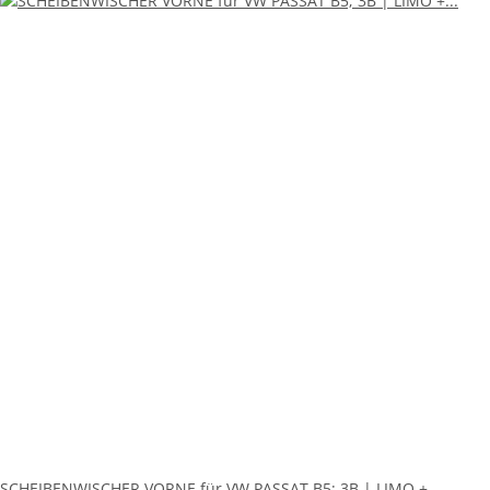
SCHEIBENWISCHER VORNE für VW PASSAT B5; 3B | LIMO +