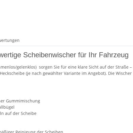
wertungen
wertige Scheibenwischer für Ihr Fahrzeug
hmenlos/gelenklos)
sorgen Sie für eine klare Sicht auf der Straße 
r Heckscheibe (je nach gewählter Variante im Angebot). Die Wischer
ner Gummimischung
llbügel
n auf der Scheibe
lmäßiger Reinigung der Scheiben