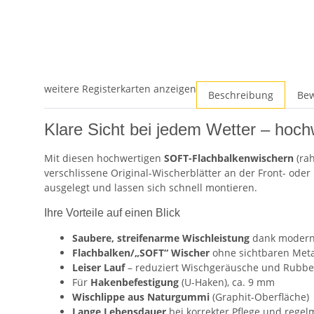
weitere Registerkarten anzeigen
Beschreibung
Be
Klare Sicht bei jedem Wetter – hoch
Mit diesen hochwertigen
SOFT-Flachbalkenwischern
(ra
verschlissene Original-Wischerblätter an der Front- ode
ausgelegt und lassen sich schnell montieren.
Ihre Vorteile auf einen Blick
Saubere, streifenarme Wischleistung
dank moder
Flachbalken/„SOFT“ Wischer
ohne sichtbaren Meta
Leiser Lauf
– reduziert Wischgeräusche und Rubbel
Für
Hakenbefestigung
(U-Haken), ca. 9 mm
Wischlippe aus Naturgummi
(Graphit-Oberfläche)
Lange Lebensdauer
bei korrekter Pflege und rege