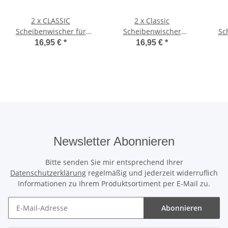
2 x CLASSIC
2 x Classic
Scheibenwischer für
Scheibenwischer
Sc
Subaru Justy | Typ
passend für Cadillac ATS
Mits
16,95 €
*
16,95 €
*
JMA/MS | BJ 1995 - 2003
2012-2019 | CTS 2007-
2019
Newsletter Abonnieren
Bitte senden Sie mir entsprechend Ihrer
Datenschutzerklärung
regelmäßig und jederzeit widerruflich
Informationen zu Ihrem Produktsortiment per E-Mail zu.
Abonnieren
Newsletter Abonnieren