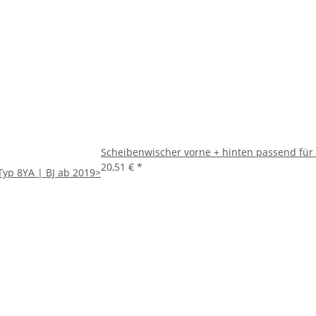
Scheibenwischer vorne + hinten passend für
20,51 €
*
Typ 8YA | BJ ab 2019>