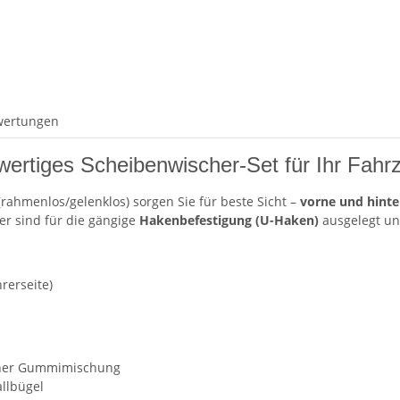
wertungen
wertiges Scheibenwischer-Set für Ihr Fahr
rahmenlos/gelenklos) sorgen Sie für beste Sicht –
vorne und hint
er sind für die gängige
Hakenbefestigung (U-Haken)
ausgelegt und
rerseite)
ner Gummimischung
llbügel