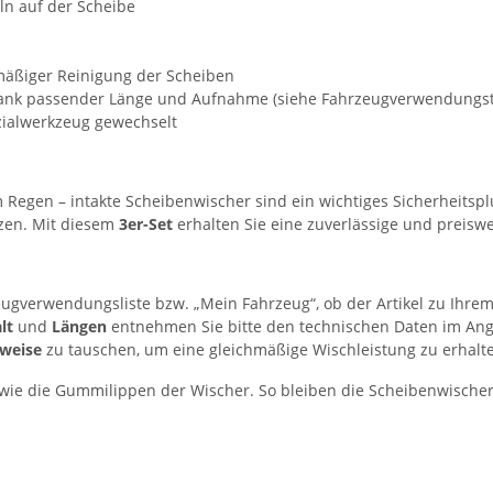
n auf der Scheibe
lmäßiger Reinigung der Scheiben
ank passender Länge und Aufnahme (siehe Fahrzeugverwendungst
ialwerkzeug gewechselt
m Regen – intakte Scheibenwischer sind ein wichtiges Sicherheitsp
rzen. Mit diesem
3er-Set
erhalten Sie eine zuverlässige und preiswe
eugverwendungsliste bzw. „Mein Fahrzeug“, ob der Artikel zu Ihrem
lt
und
Längen
entnehmen Sie bitte den technischen Daten im Ang
weise
zu tauschen, um eine gleichmäßige Wischleistung zu erhalt
ie die Gummilippen der Wischer. So bleiben die Scheibenwischer 