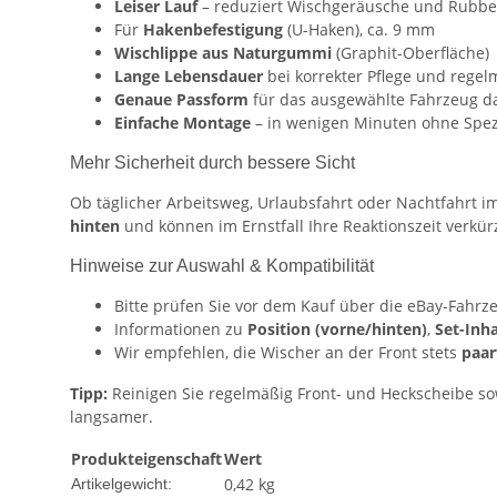
Leiser Lauf
– reduziert Wischgeräusche und Rubbel
Für
Hakenbefestigung
(U-Haken), ca. 9 mm
Wischlippe aus Naturgummi
(Graphit-Oberfläche)
Lange Lebensdauer
bei korrekter Pflege und rege
Genaue Passform
für das ausgewählte Fahrzeug d
Einfache Montage
– in wenigen Minuten ohne Spez
Mehr Sicherheit durch bessere Sicht
Ob täglicher Arbeitsweg, Urlaubsfahrt oder Nachtfahrt i
hinten
und können im Ernstfall Ihre Reaktionszeit verkü
Hinweise zur Auswahl & Kompatibilität
Bitte prüfen Sie vor dem Kauf über die eBay-Fahrz
Informationen zu
Position (vorne/hinten)
,
Set-Inha
Wir empfehlen, die Wischer an der Front stets
paar
Tipp:
Reinigen Sie regelmäßig Front- und Heckscheibe sow
langsamer.
Produkteigenschaft
Wert
0,42
kg
Artikelgewicht: