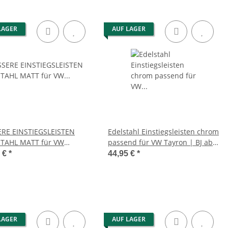
LAGER
AUF LAGER
RE EINSTIEGSLEISTEN
Edelstahl Einstiegsleisten chrom
TAHL MATT für VW
passend für VW Tayron | BJ ab
N I | BJ 2007-2015 | 4er
2024>
5 €
*
44,95 €
*
LAGER
AUF LAGER