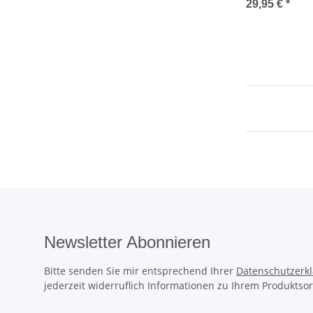
2006-2013
29,95 €
*
Newsletter Abonnieren
Bitte senden Sie mir entsprechend Ihrer
Datenschutzerk
jederzeit widerruflich Informationen zu Ihrem Produktsor