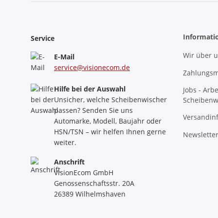
Informati
Service
Wir über 
E-Mail
service@visionecom.de
Zahlungsm
Hilfe bei der Auswahl
Jobs - Arb
Unsicher, welche Scheibenwischer
Scheibenw
passen? Senden Sie uns
Versandin
Automarke, Modell, Baujahr oder
HSN/TSN – wir helfen Ihnen gerne
Newslette
weiter.
Anschrift
VisionEcom GmbH
Genossenschaftsstr. 20A
26389 Wilhelmshaven