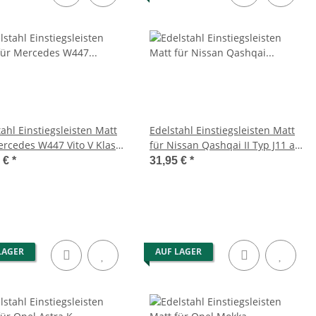
ahl Einstiegsleisten Matt
Edelstahl Einstiegsleisten Matt
ercedes W447 Vito V Klasse
für Nissan Qashqai II Typ J11 ab
14 außen
2013 Abkantung
5 €
*
31,95 €
*
LAGER
AUF LAGER