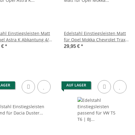
ahl Einstiegsleisten Matt
Edelstahl Einstiegsleisten Matt
pel Astra K Abkantung 4/5
für Opel Mokka Chevrolet Trax
 ab BJ 2015>
ab 2012 4tlg Set
5 €
*
29,95 €
*
LAGER
AUF LAGER