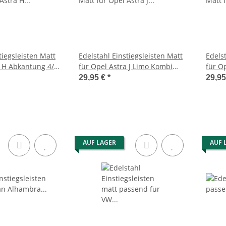
tiegsleisten Matt
Edelstahl Einstiegsleisten Matt
Edelst
a H Abkantung 4/5
für Opel Astra J Limo Kombi
für O
010
Abkantung 2009-2015
Türen
29,95 €
*
29,9
AUF LAGER
AUF 