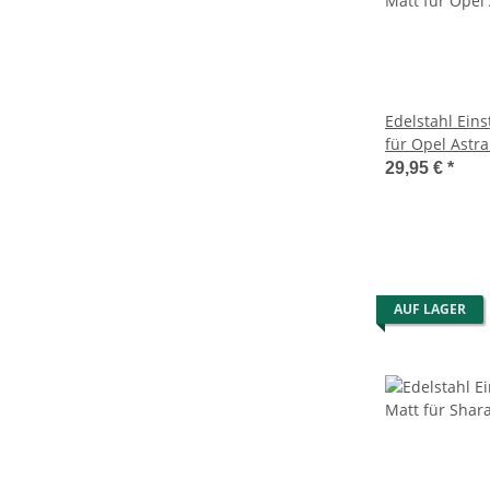
Edelstahl Eins
für Opel Astr
Türen 2004-2
29,95 €
*
AUF LAGER