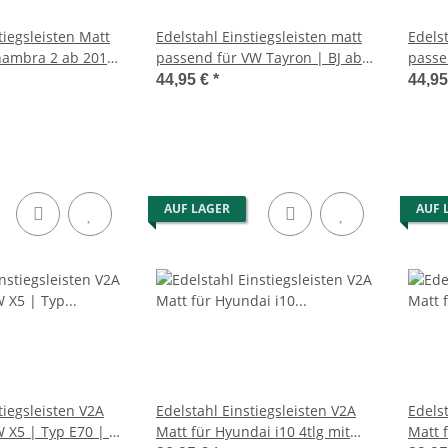
tiegsleisten Matt
Edelstahl Einstiegsleisten matt
Edelst
hambra 2 ab 2010
passend für VW Tayron | BJ ab
passen
2024>
ab 20
44,95 €
*
44,9
AUF LAGER
AUF 
tiegsleisten V2A
Edelstahl Einstiegsleisten V2A
Edelst
X5 | Typ E70 | BJ
Matt für Hyundai i10 4tlg mit
Matt 