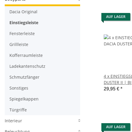
Dacia Original
AUF LAGER
Einstiegsleiste
Fensterleiste
Grillleiste
Kofferraumleiste
Ladekantenschutz
4 x EINSTIEGS
Schmutzfänger
DUSTER II | BJ
Sonstiges
EDELSTAHL M
29,95 €
*
Spiegelkappen
Türgriffe
Interieur
AUF LAGER
Beleuchtung