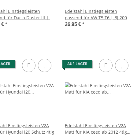
ahl Einstiegsleisten
Edelstahl Einstiegsleisten
d für Dacia Duster III | BJ
passend für VW T5 T6 | BJ 2003-
24>
2020
5 €
*
26,95 €
*
LAGER
AUF LAGER
ahl Einstiegsleisten V2A
Edelstahl Einstiegsleisten V2A
für Hyundai i20 Schutz 4tlg
Matt für KIA ceed ab 2012 4tlg