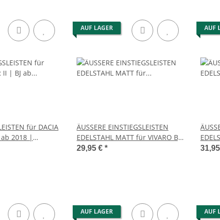
AUF LAGER
AUF 
LEISTEN für DACIA
ÄUSSERE EINSTIEGSLEISTEN
ÄUSSE
 ab 2018 |
EDELSTAHL MATT für VIVARO B,
EDELS
ATT GEBÜRSTET
TRAFIC III, TALENTO, NV300
TIGUA
29,95 €
*
31,9
Set
AUF LAGER
AUF 