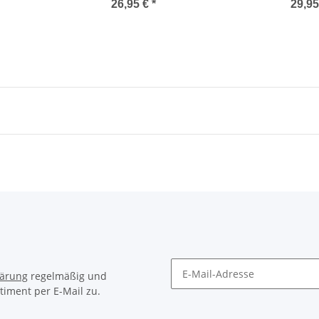
Abkantung
26,95 €
*
29,9
lärung
regelmäßig und
timent per E-Mail zu.
Newsletter Abonnieren