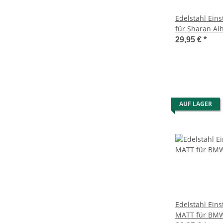
Edelstahl Eins
für Sharan Al
Edelstahl 4tlg
29,95 €
*
AUF LAGER
Edelstahl Eins
MATT für BMW 