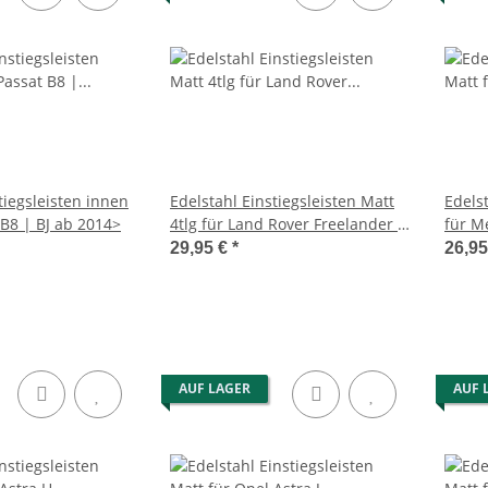
tiegsleisten innen
Edelstahl Einstiegsleisten Matt
Edelst
 B8 | BJ ab 2014>
4tlg für Land Rover Freelander II
für M
2 2006-2014
ab 20
29,95 €
*
26,9
AUF LAGER
AUF 