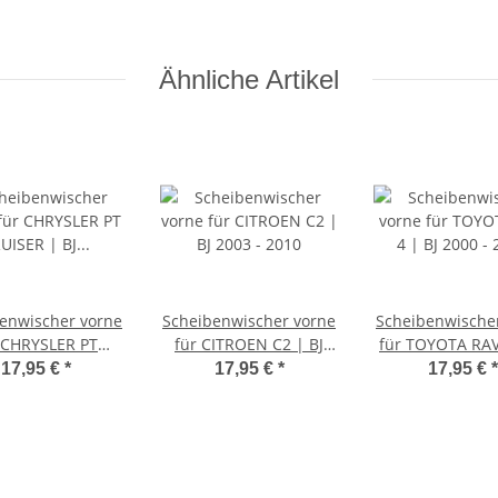
Ähnliche Artikel
enwischer vorne
Scheibenwischer vorne
Scheibenwische
 CHRYSLER PT
für CITROEN C2 | BJ
für TOYOTA RAV
SER | BJ 2000 -
2003 - 2010
2000 - 200
17,95 €
*
17,95 €
*
17,95 €
*
2010