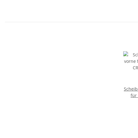
Scheib
für
CRUI