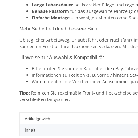
Lange Lebensdauer
bei korrekter Pflege und rege
Genaue Passform
für das ausgewählte Fahrzeug d
Einfache Montage
– in wenigen Minuten ohne Spez
Mehr Sicherheit durch bessere Sicht
Ob täglicher Arbeitsweg, Urlaubsfahrt oder Nachtfahrt i
können im Ernstfall Ihre Reaktionszeit verkürzen. Mit d
Hinweise zur Auswahl & Kompatibilität
Bitte prüfen Sie vor dem Kauf über die eBay-Fahrz
Informationen zu Position (z. B. vorne / hinten), 
Wir empfehlen, die Wischer einer Achse immer paa
Tipp:
Reinigen Sie regelmäßig Front- und Heckscheibe so
verschleißen langsamer.
Produkteigenschaft
Wert
Artikelgewicht:
Inhalt: