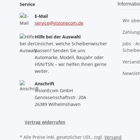
Service
Informati
E-Mail
Wir übe
service@visionecom.de
Zahlung
Hilfe bei der Auswahl
Unsicher, welche Scheibenwischer
Jobs - A
Scheibe
passen? Senden Sie uns
Automarke, Modell, Baujahr oder
Versand
HSN/TSN – wir helfen Ihnen gerne
weiter.
Newslet
Anschrift
VisionEcom GmbH
Genossenschaftsstr. 20A
26389 Wilhelmshaven
Vertrag widerrufen
* Alle Preise inkl. gesetzlicher USt., zzgl.
Versand