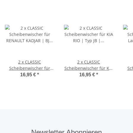
2 x CLASSIC
2 x CLASSIC
Scheibenwischer für
Scheibenwischer für KIA
Sc
RENAULT KADJAR | BJ
RIO | Typ JB | BJ 2005 -
Lanci
16,95 €
*
16,95 €
*
2015 - 2017
2011
Newsletter Abonnieren