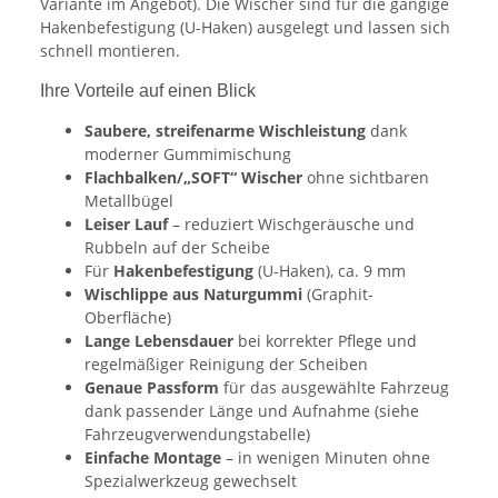
Variante im Angebot). Die Wischer sind für die gängige
Hakenbefestigung (U-Haken) ausgelegt und lassen sich
schnell montieren.
Ihre Vorteile auf einen Blick
Saubere, streifenarme Wischleistung
dank
moderner Gummimischung
Flachbalken/„SOFT“ Wischer
ohne sichtbaren
Metallbügel
Leiser Lauf
– reduziert Wischgeräusche und
Rubbeln auf der Scheibe
Für
Hakenbefestigung
(U-Haken), ca. 9 mm
Wischlippe aus Naturgummi
(Graphit-
Oberfläche)
Lange Lebensdauer
bei korrekter Pflege und
regelmäßiger Reinigung der Scheiben
Genaue Passform
für das ausgewählte Fahrzeug
dank passender Länge und Aufnahme (siehe
Fahrzeugverwendungstabelle)
Einfache Montage
– in wenigen Minuten ohne
Spezialwerkzeug gewechselt