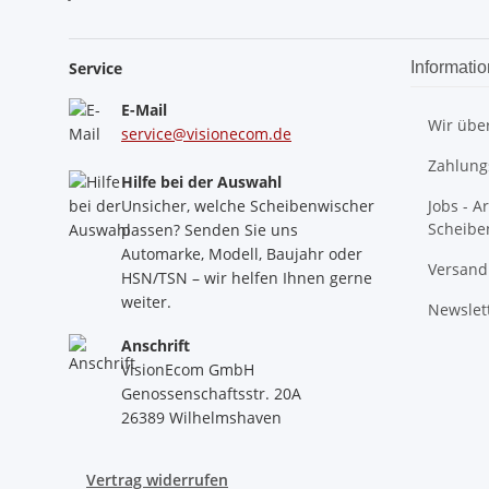
Service
Informati
E-Mail
Wir übe
service@visionecom.de
Zahlung
Hilfe bei der Auswahl
Unsicher, welche Scheibenwischer
Jobs - A
Scheibe
passen? Senden Sie uns
Automarke, Modell, Baujahr oder
Versand
HSN/TSN – wir helfen Ihnen gerne
weiter.
Newslet
Anschrift
VisionEcom GmbH
Genossenschaftsstr. 20A
26389 Wilhelmshaven
Vertrag widerrufen