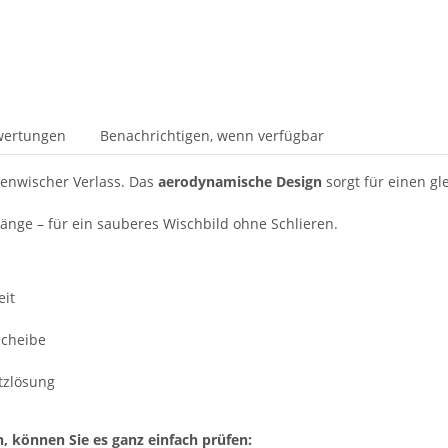
wertungen
Benachrichtigen, wenn verfügbar
benwischer Verlass. Das
aerodynamische Design
sorgt für einen g
änge – für ein sauberes Wischbild ohne Schlieren.
eit
Scheibe
atzlösung
n, können Sie es ganz einfach prüfen: