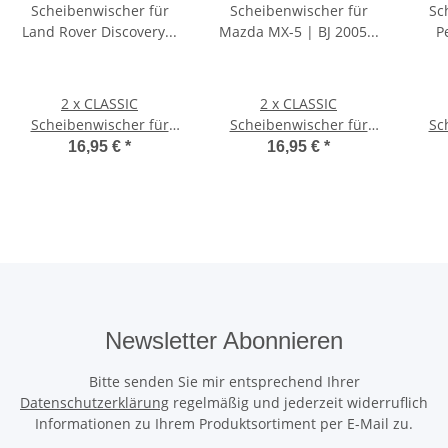
2 x CLASSIC
2 x CLASSIC
Scheibenwischer für
Scheibenwischer für
Sc
Land Rover Discovery I |
Mazda MX-5 | BJ 2005 -
Peug
16,95 €
*
16,95 €
*
BJ 1989 - 1998
2015
Newsletter Abonnieren
Bitte senden Sie mir entsprechend Ihrer
Datenschutzerklärung
regelmäßig und jederzeit widerruflich
Informationen zu Ihrem Produktsortiment per E-Mail zu.