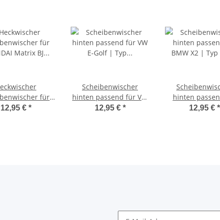
eckwischer
Scheibenwischer
Scheibenwis
benwischer für
hinten passend für VW
hinten passen
DAI Matrix BJ
E-Golf | Typ BE1 / BE2 |
BMW X2 | Typ F
12,95 €
*
12,95 €
*
12,95 €
*
2010 | Santa Fe
BJ 2014-2020
ab 2018>
1999-2005