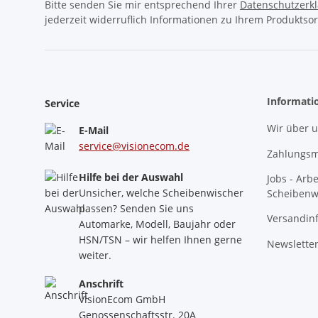
Bitte senden Sie mir entsprechend Ihrer
Datenschutzerk
jederzeit widerruflich Informationen zu Ihrem Produktsor
Informati
Service
Wir über 
E-Mail
service@visionecom.de
Zahlungsm
Hilfe bei der Auswahl
Jobs - Arb
Unsicher, welche Scheibenwischer
Scheibenw
passen? Senden Sie uns
Versandin
Automarke, Modell, Baujahr oder
HSN/TSN – wir helfen Ihnen gerne
Newslette
weiter.
Anschrift
VisionEcom GmbH
Genossenschaftsstr. 20A