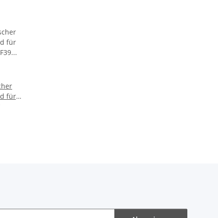
cher
d für
39 | BJ