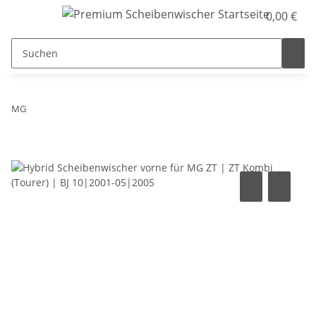
0,00 €
MG