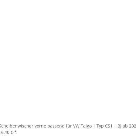
Scheibenwischer vorne passend für VW Taigo | Typ CS1 | BJ ab 20
16,40 €
*