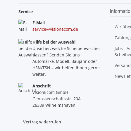
Service
Informati
E-Mail
Wir übe
service@visionecom.de
Zahlung
Hilfe bei der Auswahl
Unsicher, welche Scheibenwischer
Jobs - A
Scheibe
passen? Senden Sie uns
Automarke, Modell, Baujahr oder
Versand
HSN/TSN – wir helfen Ihnen gerne
weiter.
Newslet
Anschrift
VisionEcom GmbH
Genossenschaftsstr. 20A
26389 Wilhelmshaven
Vertrag widerrufen