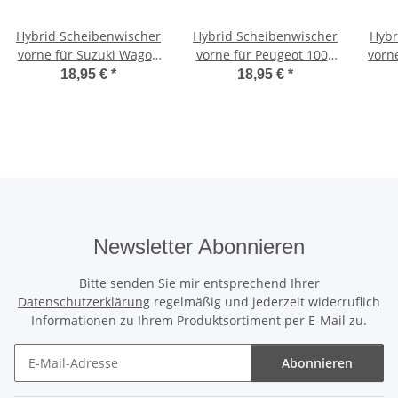
Hybrid Scheibenwischer
Hybrid Scheibenwischer
Hybr
vorne für Suzuki Wagon
vorne für Peugeot 1007
vorn
R BJ 1996-2006 | Baleno
| BJ 2005-2009
18,95 €
*
18,95 €
*
BJ 1995-2002
Newsletter Abonnieren
Bitte senden Sie mir entsprechend Ihrer
Datenschutzerklärung
regelmäßig und jederzeit widerruflich
Informationen zu Ihrem Produktsortiment per E-Mail zu.
Abonnieren
Newsletter Abonnieren