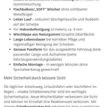
Gummimischung
Flachbalken/„SOFT“ Wischer
ohne sichtbaren
Metallbügel
Leiser Lauf
– reduziert Wischgeräusche und Rubbeln
auf der Scheibe
Für
Hakenbefestigung
(U-Haken), ca. 9 mm
Wischlippe aus Naturgummi
(Graphit-Oberfläche)
Lange Lebensdauer
bei korrekter Pflege und
regelmäßiger Reinigung der Scheiben
Genaue Passform
für das ausgewählte Fahrzeug dank
passender Länge und Aufnahme (siehe
Fahrzeugverwendungstabelle)
Einfache Montage
– in wenigen Minuten ohne
Spezialwerkzeug gewechselt
Mehr Sicherheit durch bessere Sicht
Ob täglicher Arbeitsweg, Urlaubsfahrt oder Nachtfahrt im
Regen – intakte Scheibenwischer sind ein wichtiges
Sicherheitsplus. Neue Wischerblätter verbessern die Sicht
und können im Ernstfall Ihre Reaktionszeit verkürzen. Mit
diesem
Scheibenwischer-Set
erhalten Sie eine zuverlässige