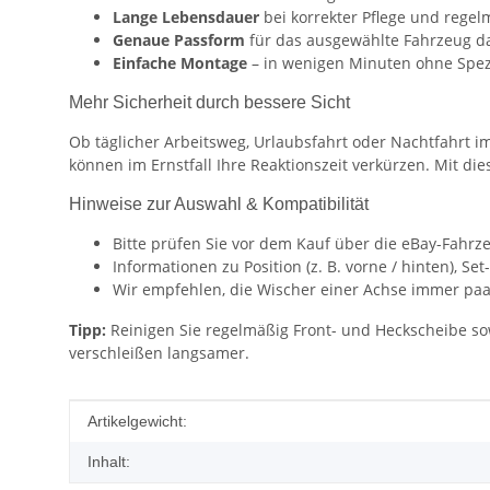
Lange Lebensdauer
bei korrekter Pflege und rege
Genaue Passform
für das ausgewählte Fahrzeug d
Einfache Montage
– in wenigen Minuten ohne Spez
Mehr Sicherheit durch bessere Sicht
Ob täglicher Arbeitsweg, Urlaubsfahrt oder Nachtfahrt i
können im Ernstfall Ihre Reaktionszeit verkürzen. Mit d
Hinweise zur Auswahl & Kompatibilität
Bitte prüfen Sie vor dem Kauf über die eBay-Fahrz
Informationen zu Position (z. B. vorne / hinten), 
Wir empfehlen, die Wischer einer Achse immer paa
Tipp:
Reinigen Sie regelmäßig Front- und Heckscheibe so
verschleißen langsamer.
Produkteigenschaft
Wert
Artikelgewicht:
Inhalt: