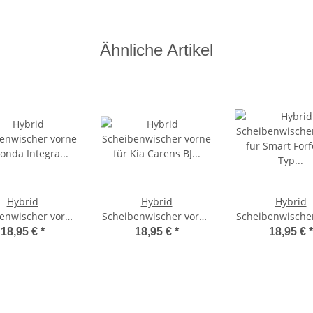
Ähnliche Artikel
Hybrid
Hybrid
Hybrid
enwischer vorne
Scheibenwischer vorne
Scheibenwische
 Honda Integra
für Kia Carens BJ 1999-
für Smart Forfou
18,95 €
*
18,95 €
*
18,95 €
*
001 | Logo 1996-
2006 | Opirus BJ 2003-
W454 | BJ 200
2001
2010