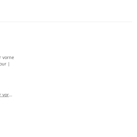
r vorne
r | Typ
4-2007