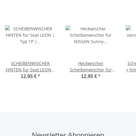
SCHEIBENWISCHER
Heckwischer
Sch
HINTEN für Seat LEON |
Scheibenwischer für
+ hi
Typ 1P | Baujahr 2005-
NISSAN Sunny
Xce
12,95 €
*
12,95 €
*
2012
Schrägheck + Wagon |
BJ 1990 - 2000
Newsletter Abonnieren