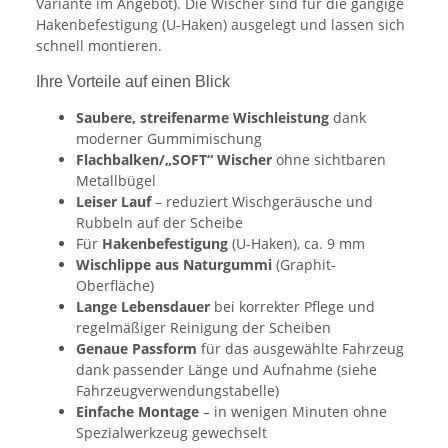
Variante im Angebot). Die Wischer sind für die gängige
Hakenbefestigung (U-Haken) ausgelegt und lassen sich
schnell montieren.
Ihre Vorteile auf einen Blick
Saubere, streifenarme Wischleistung
dank
moderner Gummimischung
Flachbalken/„SOFT“ Wischer
ohne sichtbaren
Metallbügel
Leiser Lauf
– reduziert Wischgeräusche und
Rubbeln auf der Scheibe
Für
Hakenbefestigung
(U-Haken), ca. 9 mm
Wischlippe aus Naturgummi
(Graphit-
Oberfläche)
Lange Lebensdauer
bei korrekter Pflege und
regelmäßiger Reinigung der Scheiben
Genaue Passform
für das ausgewählte Fahrzeug
dank passender Länge und Aufnahme (siehe
Fahrzeugverwendungstabelle)
Einfache Montage
– in wenigen Minuten ohne
Spezialwerkzeug gewechselt