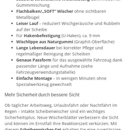
Gummimischung
Flachbalken/„SOFT“ Wischer
ohne sichtbaren
Metallbügel
Leiser Lauf
– reduziert Wischgeräusche und Rubbeln
auf der Scheibe
Für
Hakenbefestigung
(U-Haken), ca. 9 mm
Wischlippe aus Naturgummi
(Graphit-Oberfläche)
Lange Lebensdauer
bei korrekter Pflege und
regelmäßiger Reinigung der Scheiben
Genaue Passform
für das ausgewählte Fahrzeug dank
passender Länge und Aufnahme (siehe
Fahrzeugverwendungstabelle)
Einfache Montage
– in wenigen Minuten ohne
Spezialwerkzeug gewechselt
Mehr Sicherheit durch bessere Sicht
Ob täglicher Arbeitsweg, Urlaubsfahrt oder Nachtfahrt im
Regen – intakte Scheibenwischer sind ein wichtiges
Sicherheitsplus. Neue Wischerblätter verbessern die Sicht
und können im Ernstfall Ihre Reaktionszeit verkürzen. Mit
diesem
Scheibenwischer-Set
erhalten Sie eine zuverlässige