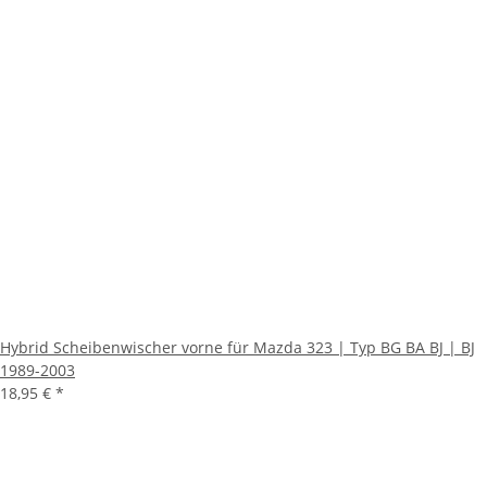
Hybrid Scheibenwischer vorne für Mazda 323 | Typ BG BA BJ | BJ
1989-2003
18,95 €
*