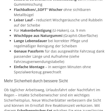
Gummimischung
Flachbalken/„SOFT“ Wischer
ohne sichtbaren
Metallbügel
Leiser Lauf
– reduziert Wischgeräusche und Rubbeln
auf der Scheibe
Für
Hakenbefestigung
(U-Haken), ca. 9 mm
Wischlippe aus Naturgummi
(Graphit-Oberfläche)
Lange Lebensdauer
bei korrekter Pflege und
regelmäßiger Reinigung der Scheiben
Genaue Passform
für das ausgewählte Fahrzeug dank
passender Länge und Aufnahme (siehe
Fahrzeugverwendungstabelle)
Einfache Montage
– in wenigen Minuten ohne
Spezialwerkzeug gewechselt
Mehr Sicherheit durch bessere Sicht
Ob täglicher Arbeitsweg, Urlaubsfahrt oder Nachtfahrt im
Regen – intakte Scheibenwischer sind ein wichtiges
Sicherheitsplus. Neue Wischerblätter verbessern die Sicht
und können im Ernstfall Ihre Reaktionszeit verkürzen. Mit
diesem
Scheibenwischer-Set
erhalten Sie eine zuverlässige