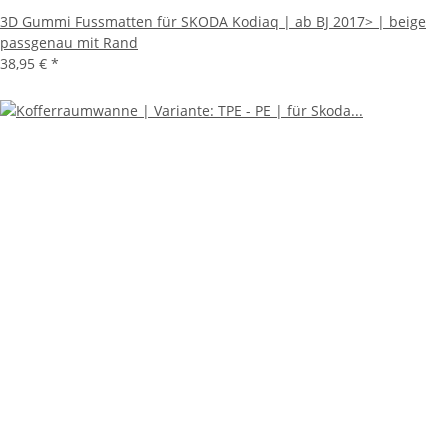
3D Gummi Fussmatten für SKODA Kodiaq | ab BJ 2017> | beige
passgenau mit Rand
38,95 €
*