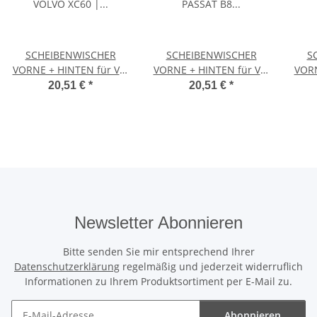
SCHEIBENWISCHER
SCHEIBENWISCHER
S
VORNE + HINTEN für VW
VORNE + HINTEN für VW
VORN
VOLVO XC60 | ab BJ
PASSAT B8 Variant +
GO
20,51 €
*
20,51 €
*
2017>
ALLTRACK | ab 2014>
VAR
Newsletter Abonnieren
Bitte senden Sie mir entsprechend Ihrer
Datenschutzerklärung
regelmäßig und jederzeit widerruflich
Informationen zu Ihrem Produktsortiment per E-Mail zu.
Abonnieren